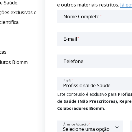
e Saúde.
e outros materiais restritos.
Já po
ões exclusivas e
Nome Completo
*
entífica.
E-mail
*
cas
Telefone
odutos Biomm
Perfil
*
Este conteúdo é exclusivo para
Profis
de Saúde (Não Prescritores), Repr
Colaboradores Biomm
.
Área de Atuação
*